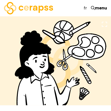
fr
menu