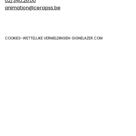
02/340.26.00
animation@cerapss.be
COOKIES
-
WETTELIJKE VERMELDINGEN
-
SIGNELAZER.COM