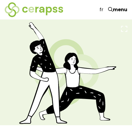
fr
menu