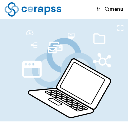
fr
menu