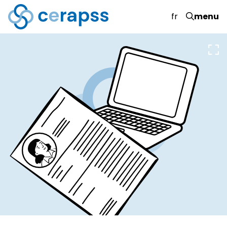
fr
menu