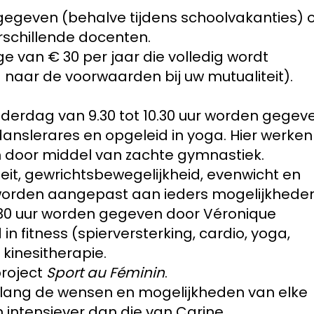
 gegeven (behalve tijdens schoolvakanties) 
rschillende docenten.
age van € 30 per jaar die volledig wordt
 naar de voorwaarden bij uw mutualiteit).
nderdag van 9.30 tot 10.30 uur worden gegev
anslerares en opgeleid in yoga. Hier werken
 door middel van zachte gymnastiek.
iteit, gewrichtsbewegelijkheid, evenwicht en
worden aangepast aan ieders mogelijkheden
1.30 uur worden gegeven door Véronique
 in fitness (spierversterking, cardio, yoga,
 kinesitherapie.
project
Sport au Féminin
.
lang de wensen en mogelijkheden van elke
intensiever dan die van Carine.