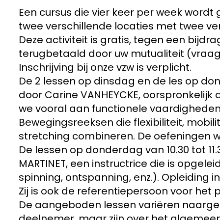
Een cursus die vier keer per week wordt
twee verschillende locaties met twee ve
Deze activiteit is gratis, tegen een bijdr
terugbetaald door uw mutualiteit (vraag
Inschrijving bij onze vzw is verplicht.
De 2 lessen op dinsdag en de les op do
door Carine VANHEYCKE, oorspronkelijk d
we vooral aan functionele vaardigheden
Bewegingsreeksen die flexibiliteit, mobil
stretching combineren. De oefeningen 
De lessen op donderdag van 10.30 tot 1
MARTINET, een instructrice die is opgeleid
spinning, ontspanning, enz.). Opleiding in
Zij is ook de referentiepersoon voor het 
De aangeboden lessen variëren naarge
deelnemer, maar zijn over het algemeen 