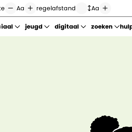
te
Aa
regelafstand
Aa
iaal
jeugd
digitaal
zoeken
hul