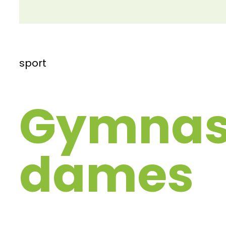
sport
Gymnast
dames