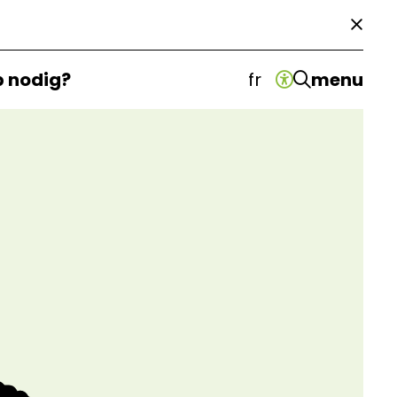
p nodig?
fr
menu