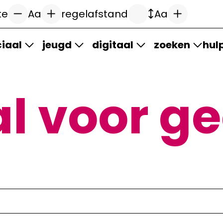
te
Aa
regelafstand
Aa
iaal
jeugd
digitaal
zoeken
hul
l voor ge