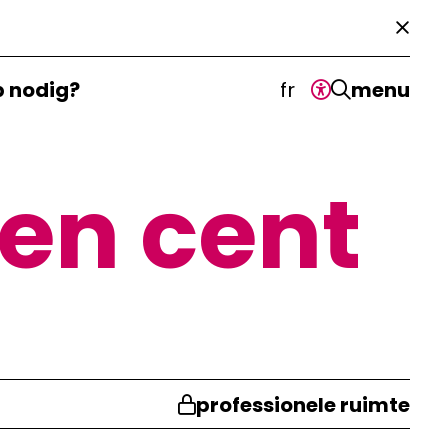
p nodig?
fr
menu
en cent
professionele ruimte