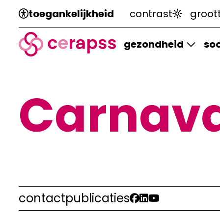
toegankelijkheid
contrast
groot
gezondheid
soc
Carnava
contact
publicaties