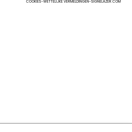
COOKIES
-
WETTELIJKE VERMELDINGEN
-
SIGNELAZER.COM