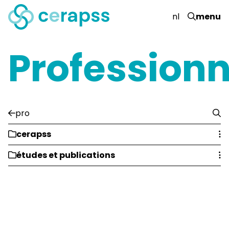
nl
menu
Professionn
pro
cerapss
études et publications